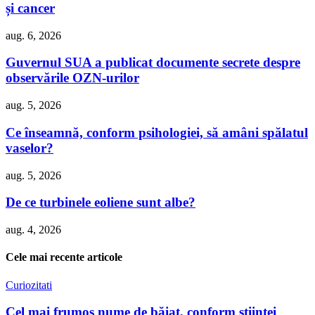
și cancer
aug. 6, 2026
Guvernul SUA a publicat documente secrete despre
observările OZN-urilor
aug. 5, 2026
Ce înseamnă, conform psihologiei, să amâni spălatul
vaselor?
aug. 5, 2026
De ce turbinele eoliene sunt albe?
aug. 4, 2026
Cele mai recente articole
Curiozitati
Cel mai frumos nume de băiat, conform științei