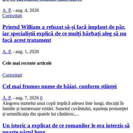
A. P.
-
aug. 4, 2026
Curiozitati
Prințul William a refuzat să-și facă implant de păr,
iar specialiștii explică de ce mulți bărbați aleg să nu
facă acest tratament
A. P.
-
aug. 1, 2026
Cele mai recente articole
Curiozitati
Cel mai frumos nume de băiat, conform științei
A. P.
-
aug. 7, 2026
0
Alegerea numelui unui copil implică adesea liste lungi, discuții în
familie și numeroase ezitări. Sunetul cuvântului, ușurința pronunției
și semnificația din spatele lui cântăresc,...
Un istoric a explicat de ce romanilor le era interzis să
poarte părul lung