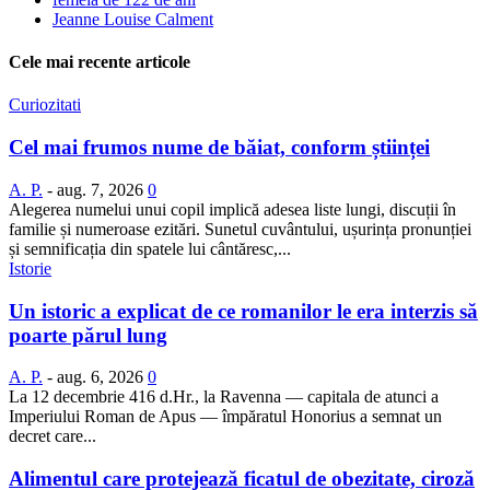
Jeanne Louise Calment
Cele mai recente articole
Curiozitati
Cel mai frumos nume de băiat, conform științei
A. P.
-
aug. 7, 2026
0
Alegerea numelui unui copil implică adesea liste lungi, discuții în
familie și numeroase ezitări. Sunetul cuvântului, ușurința pronunției
și semnificația din spatele lui cântăresc,...
Istorie
Un istoric a explicat de ce romanilor le era interzis să
poarte părul lung
A. P.
-
aug. 6, 2026
0
La 12 decembrie 416 d.Hr., la Ravenna — capitala de atunci a
Imperiului Roman de Apus — împăratul Honorius a semnat un
decret care...
Alimentul care protejează ficatul de obezitate, ciroză