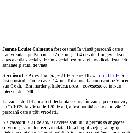
Jeanne Louise Calment
a fost cea mai în vârstă persoană care a
trăit vreodată pe Pământ: 122 de ani și 164 de zile. Longevitatea ei a
atras atenția specialiștilor, în special pentru studii medicale legate de
sănătate și stilul de viață.
S-a născut
la Arles, Franța, pe 21 februarie 1875.
Turnul Eiffel
a
fost construit când ea avea 14 ani. Tot atunci l-a cunoscut pe Vincent
van Gogh. „Era murdar și îmbrăcat prost”, povestește ea într-un
interviu din 1988.
La vârsta de 113 ani a fost declarată cea mai în vârstă persoană vie,
iar în 1995, la vârsta de 120 de ani, a fost numită cea mai în vârstă
persoană care a trăit vreodată.
S-a căsătorit la 21 de ani, iar averea soțului i-a permis să angajeze
servitori și să nu lucreze vreodată. De-a lungul vieții și-a îngrijit
pielea cu ulei de măsline și pudră. A fost mama unei fete care a murit