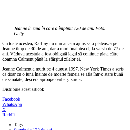
Jeanne în ziua în care a împlinit 120 de ani. Foto:
Getty
Cu toate acestea, Raffray nu numai că a ajuns să o plătească pe
Jeanne timp de 30 de ani, dar a murit înaintea ei, la vârsta de 77 de
ani. Văduva acestuia a fost obligată legal să continue plata către
doamna Calment până la sfârșitul zilelor ei.
Jeanne Calment a murit pe 4 august 1997. New York Times a scris
că doar cu o lună înainte de moarte femeia se afla într-o stare bună
de sănătate, deși era aproape oarbă și surdă.
Distribuie acest articol:
Facebook
WhatsApp
X
ReddIt
Tags
femeia de 122 de ani