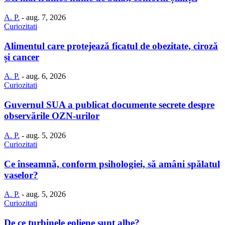
A. P.
-
aug. 7, 2026
Curiozitati
Alimentul care protejează ficatul de obezitate, ciroză
și cancer
A. P.
-
aug. 6, 2026
Curiozitati
Guvernul SUA a publicat documente secrete despre
observările OZN-urilor
A. P.
-
aug. 5, 2026
Curiozitati
Ce înseamnă, conform psihologiei, să amâni spălatul
vaselor?
A. P.
-
aug. 5, 2026
Curiozitati
De ce turbinele eoliene sunt albe?