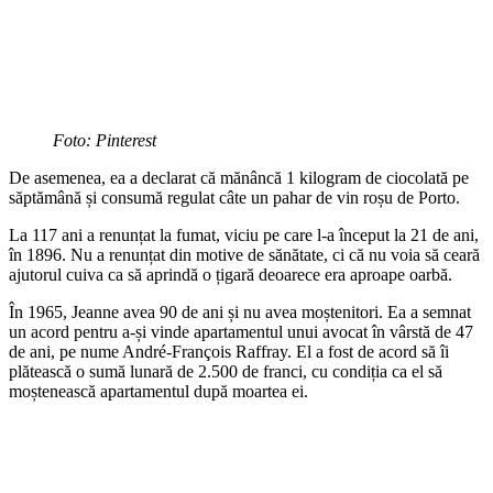
Foto: Pinterest
De
asemenea, ea a declarat că mănâncă 1 kilogram de ciocolată pe
săptămână și consumă regulat câte un pahar de vin roșu de Porto.
La 117 ani a renunțat la fumat, viciu pe care l-a început la 21 de ani,
în 1896. Nu a renunțat din motive de sănătate, ci că nu voia să ceară
ajutorul cuiva ca să aprindă o țigară deoarece era aproape oarbă.
În 1965, Jeanne avea 90 de ani și nu avea moștenitori. Ea a semnat
un acord pentru a-și vinde apartamentul unui avocat în vârstă de 47
de ani, pe nume André-François Raffray. El a fost de acord să îi
plătească o sumă lunară de 2.500 de franci, cu condiția ca el să
moștenească apartamentul după moartea ei.